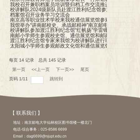
我校召开兼职档案员培训暨归档工作交流推进会
校讲解队2024级新队员赴渡江胜利纪念馆参观学习
档案馆召开业务学习交流会
南京高等职业技术学校来我校通信展览馆参观并交流
我馆举办“讲南邮校史、承战邮精神”南京邮电大学校史讲解
校讲解队参加渡江胜利纪念馆“红帆扬”学雷锋主题月活动
南邮小学师生参观校史馆、通信展览馆和邮政文化馆
渡江胜利纪念馆专家来我馆为校讲解队进行现场讲解培训
太阳城小学师生参观邮政文化馆和通信展览馆
每页
14
记录
总共
145
记录
第一页
<<上一页
下一页>>
尾页
页码
1
/
11
跳转到
【 联系我们 】
地址：南京邮电大学仙林校区图书馆楼一楼北门
电话-综合事务：025-8586 6699
Email：dag6699@njupt.edu.cn