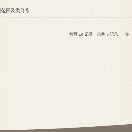
档范围及类目号
每页
14
记录
总共
3
记录
第