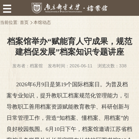
当前位置:
首页
本馆动态
档案馆举办“赋能育人守成果，规范
建档促发展”档案知识专题讲座
发布者：档案馆 发布时间：2026-06-11 浏览次数：
338
2026
年
6
月
9
日是第
19
个国际档案日。为普及档
案专业知识，提升教职工档案规范化管理能力，引
导教职工善用档案资源赋能教育教学、科研创新与
日常管理工作，营造“知档案、懂档案、用档案”的
良好校园氛围。
6
月
10
日下午，档案馆邀请江苏省档