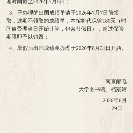
理时间截至
2026
年
7
月
5
日；
3
、已办理的出国成绩单请于
2026
年
7
月
7
日前领
取，逾期不领取的成绩单，本馆将代保管
180
天（时
间自受理当日开始计算，包含节假日），超过保管
期限即予以销毁；
4
、暑假后出国成绩单办理于
2026
年
8
月
31
日开始。
南京邮电
大学图书馆、档案馆
2026
年
6
月
29
日